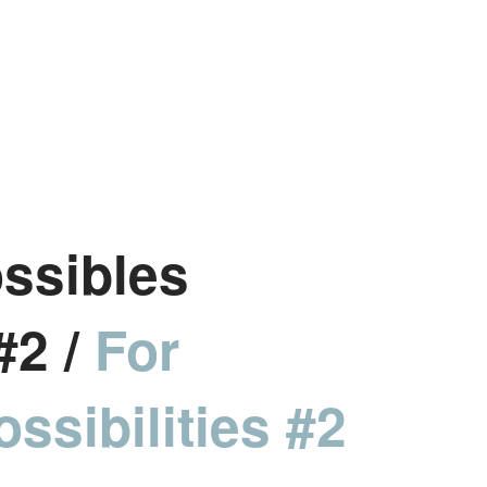
ssibles
#2 /
For
ssibilities #2