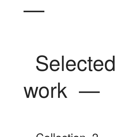
—
Selected
work
—
Collection .2