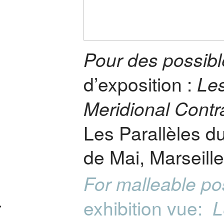
Pour des possib
d’exposition :
Les
Meridional Contr
Les Parallèles du
de Mai, Marseill
For malleable pos
exhibition vue:
r
L