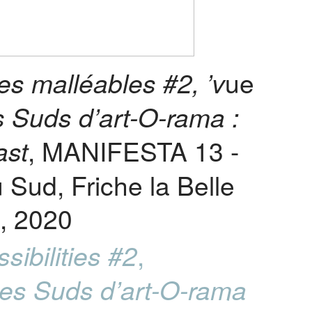
ue
les
malléables #2, ’v
 Suds d’art-O-rama :
, MANIFESTA 13 -
ast
 Sud, Friche la Belle
e, 2020
,
sibilities #2
es Suds d’art-O-rama