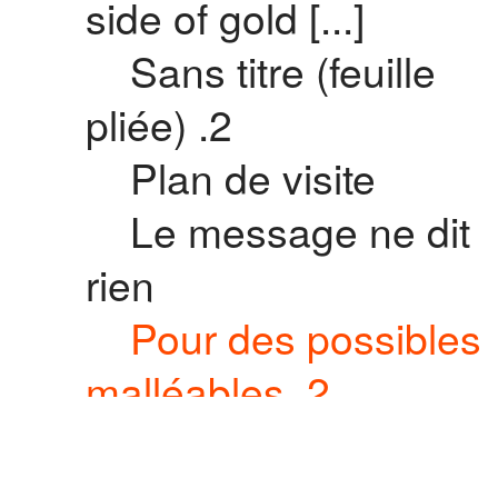
side of gold [...]
Sans titre (feuille
pliée) .2
Plan de visite
Le message ne dit
rien
Pour des possibles
malléables .2
Sans titre (feuille
pliée)