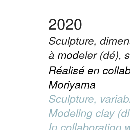
2020
Sculpture, dimen
à
mod
eler (dé), 
Réalisé en colla
Moriyama
Sculpture, varia
Modeling clay (die
In collaboration