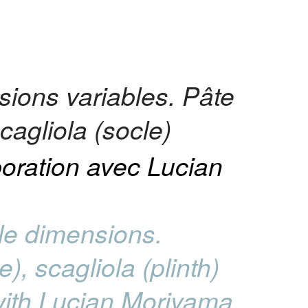
sions variables. Pâte
scagliola (socle)
boration avec Lucian
ble dimensions.
), scagliola (plinth)
 with Lucian Moriyama